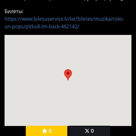
Билеты:
https://www.bilesuserviss.lv/lat/biletes/muzika/roks-
un-pops/pitbull-im-back-482142/
0
0