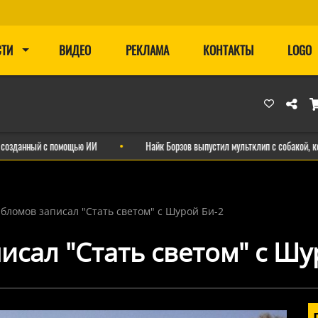
СТИ
ВИДЕО
РЕКЛАМА
КОНТАКТЫ
LOGO
ый с помощью ИИ
Найк Борзов выпустил мультклип с собакой, кошкой и с
бломов записал "Стать светом" с Шурой Би-2
исал "Стать светом" с Шу