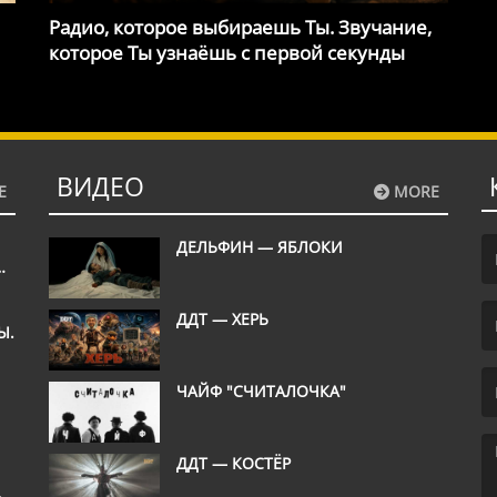
Радио, которое выбираешь Ты. Звучание,
которое Ты узнаёшь с первой секунды
ВИДЕО
E
MORE
ДЕЛЬФИН — ЯБЛОКИ
М
(F
ДДТ — ХЕРЬ
Ы.
ШЬ
(E
ЧАЙФ "СЧИТАЛОЧКА"
ДДТ — КОСТЁР