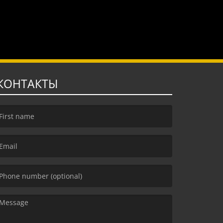
КОНТАКТЫ
irst name is required )
mail is required. )