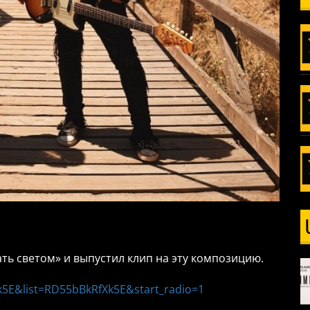
ть светом» и выпустил клип на эту композицию.
5E&list=RD55bBkRfXk5E&start_radio=1