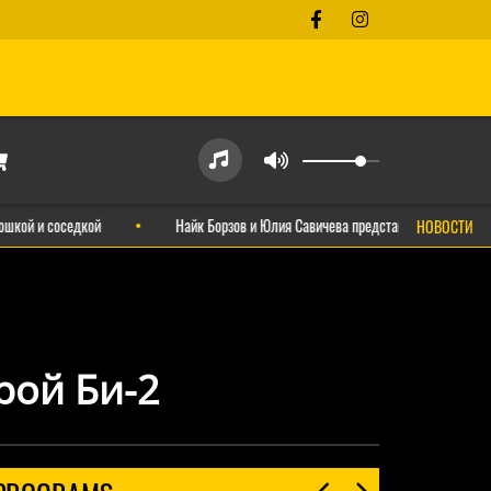
оседкой
Найк Борзов и Юлия Савичева представили новую версию хита М
НОВОСТИ
рой Би-2