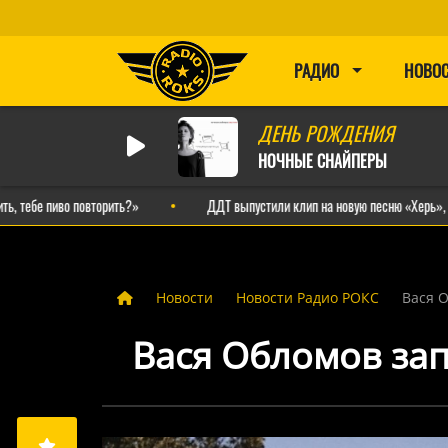
РАДИО
НОВО
ДЕНЬ РОЖДЕНИЯ
НОЧНЫЕ СНАЙПЕРЫ
иво повторить?»
ДДТ выпустили клип на новую песню «Херь», созданн
Новости
Новости Радио РОКС
Вася О
Вася Обломов зап