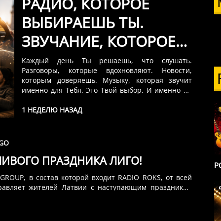
РАДИО, КОТОРОЕ
ВЫБИРАЕШЬ ТЫ.
ЗВУЧАНИЕ, КОТОРОЕ
ТЫ УЗНАЁШЬ С
Каждый день Ты решаешь, что слушать.
Разговоры, которые вдохновляют. Новости,
ПЕРВОЙ СЕКУНДЫ
которым доверяешь. Музыку, которая звучит
именно для Тебя. Это Твой выбор. И именно он
сейчас под угрозой. Поправки к......
1 НЕДЕЛЮ НАЗАД
GO
ЛИВОГО ПРАЗДНИКА ЛИГО!
Р
GROUP, в состав которой входит RADIO ROKS, от всей
равляет жителей Латвии с наступающим праздником