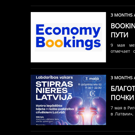
3 MONTHS 
BOOKIN
ПУТИ
9 мая меж
отмечает 
История
единомыш
Соучредите
идею — сде
3 MONTHS 
мечты и на
БЛАГО
вырос в зр
Group Corp
ПОЧКИ
компания 
обслужива
7 мая в Ри
пользуются 
в Латвии»,
Ассоциац
Организат
спонсор —