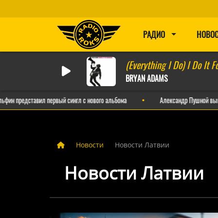
РАДИО
НОВО
(Everything I Do) I Do It F
BRYAN ADAMS
дставил первый сингл с нового альбома
Александр Пушной выпустил иро
Новости
Новости Латвии
Новости Латвии