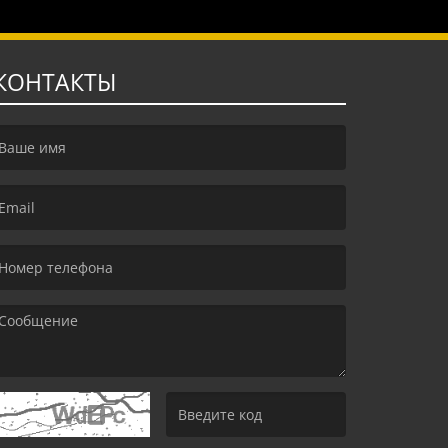
КОНТАКТЫ
irst name is required )
mail is required. )
essage is required. )
(Invalid Captcha. )