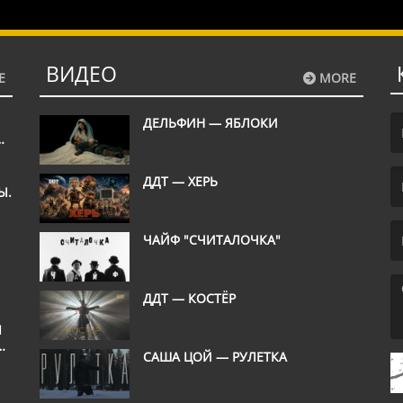
налов, большинство из которых работают в компании
. За последний год Booking......
ВИДЕО
E
MORE
ДЕЛЬФИН — ЯБЛОКИ
М
(F
ДДТ — ХЕРЬ
Ы.
ШЬ
(E
ЧАЙФ "СЧИТАЛОЧКА"
ДДТ — КОСТЁР
Л
Е
(M
САША ЦОЙ — РУЛЕТКА