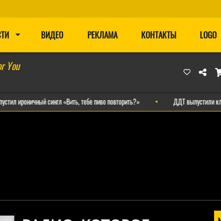
СТИ
ВИДЕО
РЕКЛАМА
КОНТАКТЫ
LOGO
or You
ничный сингл «Вить, тебе пиво повторить?»
ДДТ выпустили клип на но