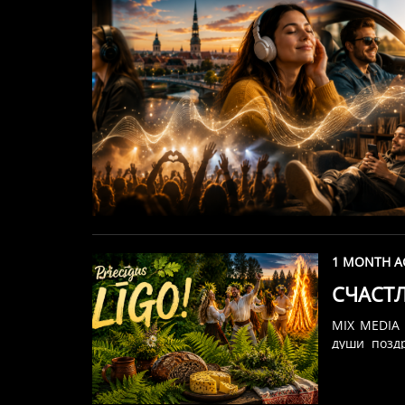
1 MONTH A
СЧАСТ
MIX MEDIA 
души позд
LĪGO!