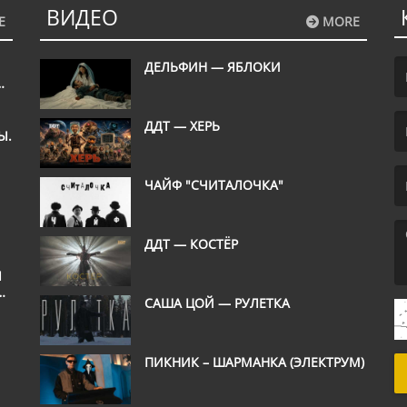
ВИДЕО
E
MORE
ДЕЛЬФИН — ЯБЛОКИ
М
(F
ДДТ — ХЕРЬ
Ы.
ШЬ
(E
ЧАЙФ "СЧИТАЛОЧКА"
ДДТ — КОСТЁР
Л
Е
(M
САША ЦОЙ — РУЛЕТКА
ПИКНИК – ШАРМАНКА (ЭЛЕКТРУМ)