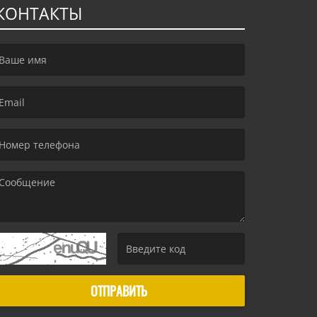
КОНТАКТЫ
irst name is required )
mail is required. )
essage is required. )
(Invalid Captcha. )
ОТПРАВИТЬ