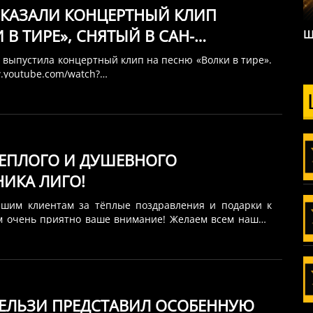
ОКАЗАЛИ КОНЦЕРТНЫЙ КЛИП
 В ТИРЕ», СНЯТЫЙ В САН-
Ш
ИСКО
 выпустила концертный клип на песню «Волки в тире».
w.youtube.com/watch?
Mcw&list=RDbKEvh_tTMcw&start_radio=1 В описании к
канты отметили: «Хочется, чтобы что-то осталось на
 наших майских гастролях. Они были хороши.
яем вам концертную версию песни “Волки в тире”,
 24 мая 2025 года в Сан-Франциско. Смонтировали из
ТЕПЛОГО И ДУШЕВНОГО
о было». Клип был снят во время недавнего
иканского тура ДДТ. На сцене вместе с коллективом
НИКА ЛИГО!
гитарист Дмитрий Емельянов — именно с ним Юрий
писал альбом «Волки в тире», вышедший летом 2023
ашим клиентам за тёплые поздравления и подарки к
м очень приятно ваше внимание! Желаем всем нашим
 прекрасного праздника и отличного настроения!
 ЕЛЬЗИ ПРЕДСТАВИЛ ОСОБЕННУЮ