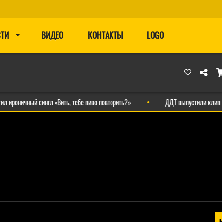
СТИ
ВИДЕО
КОНТАКТЫ
LOGO
ный сингл «Вить, тебе пиво повторить?»
ДДТ выпустили клип на новую