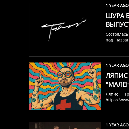
1 YEAR AGO
ШУРА Б
ВЫПУС
«ТАНЦ
Состоялас
под назва
трека с ж
вокало
v=wXku0Rp
релиза гов
1 YEAR AGO
настроение
ЛЯПИС
повторе и 
на компози
"МАЛЕН
концертное
бэндом испо
Ляпис Тр
https://ww
d_f8R5g&s
"Бритва Ок
новый альб
после возр
1 YEAR AGO