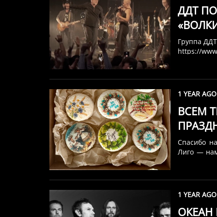
ДДТ П
«ВОЛКИ
ФРАНЦ
Группа ДДТ
https://ww
v=bKEvh_tT
видео музы
память о
Представл
1 YEAR AGO
записанную
ВСЕМ 
того, чт
североамер
ПРАЗД
выступал 
Шевчук за
Спасибо н
года. ...
Лиго — на
слушателям
1 YEAR AGO
ОКЕАН