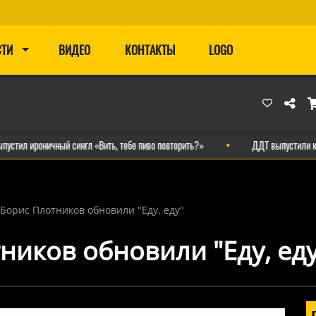
СТИ
ВИДЕО
КОНТАКТЫ
LOGO
роничный сингл «Вить, тебе пиво повторить?»
ДДТ выпустили клип на н
Борис Плотников обновили "Еду, еду"
ников обновили "Еду, еду