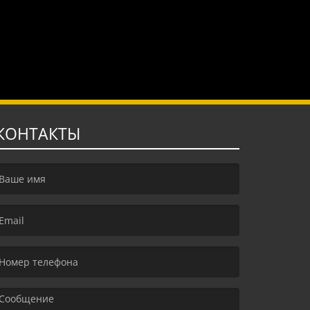
КОНТАКТЫ
irst name is required )
mail is required. )