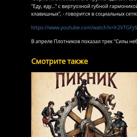
"Еду, еду..." с виртуозной губной гармоник
клавишных", - говорится в социальных сетя
https://www.youtube.com/watch?v=lr2VTGFyS
В апреле Плотников показал трек "Силы не
Смотрите также