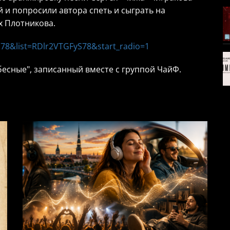
ой и попросили автора спеть и сыграть на
х Плотникова.
78&list=RDlr2VTGFyS78&start_radio=1
бесные", записанный вместе с группой ЧайФ.