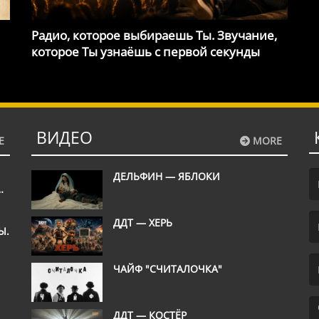
Радио, которое выбираешь Ты. Звучание,
которое Ты узнаёшь с первой секунды
ВИДЕО
E
MORE
ДЕЛЬФИН — ЯБЛОКИ
М
(F
ДДТ — ХЕРЬ
Ы.
ШЬ
(E
ЧАЙФ "СЧИТАЛОЧКА"
ДДТ — КОСТЁР