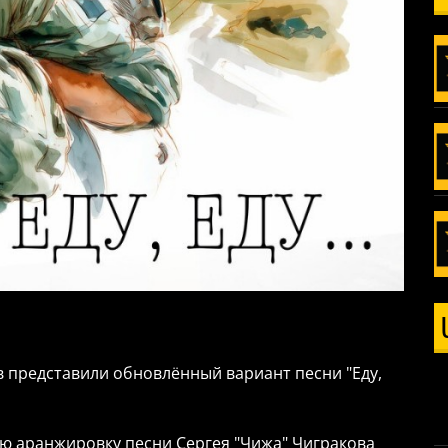
в представили обновлённый вариант песни "Еду,
ою аранжировку песни Сергея "Чижа" Чигракова