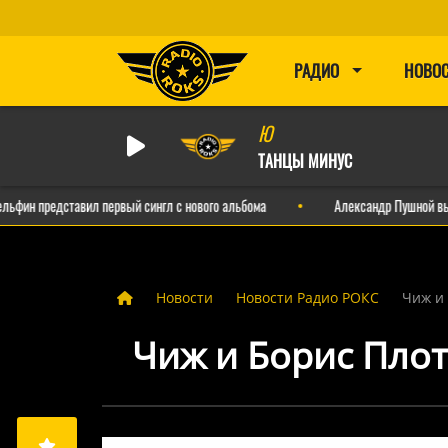
РАДИО
НОВО
Ю
ТАНЦЫ МИНУС
едставил первый сингл с нового альбома
Александр Пушной выпустил и
Новости
Новости Радио РОКС
Чиж и 
Чиж и Борис Плот