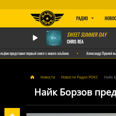
РАДИО
НОВО
SWEET SUMMER DAY
CHRIS REA
представил первый сингл с нового альбома
Александр Пушной выпустил 
Новости
Новости Радио РОКС
Найк 
Найк Борзов пред