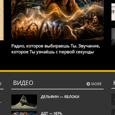
Радио, которое выбираешь Ты. Звучание,
которое Ты узнаёшь с первой секунды
ВИДЕО
E
MORE
ДЕЛЬФИН — ЯБЛОКИ
М
(F
ДДТ — ХЕРЬ