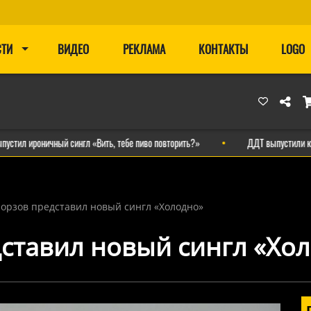
СТИ
ВИДЕО
РЕКЛАМА
КОНТАКТЫ
LOGO
ироничный сингл «Вить, тебе пиво повторить?»
ДДТ выпустили клип на
Борзов представил новый сингл «Холодно»
ставил новый сингл «Хо