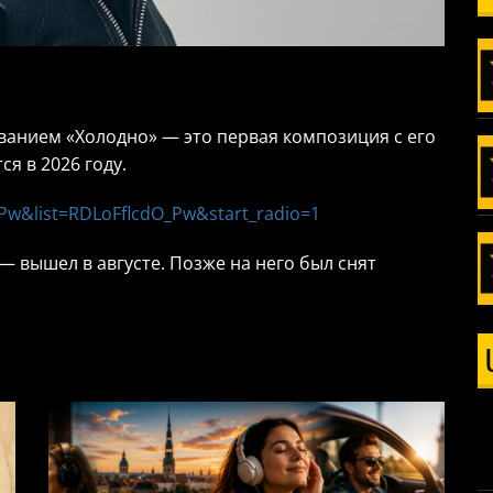
ванием «Холодно» — это первая композиция с его
я в 2026 году.
Pw&list=RDLoFflcdO_Pw&start_radio=1
 вышел в августе. Позже на него был снят