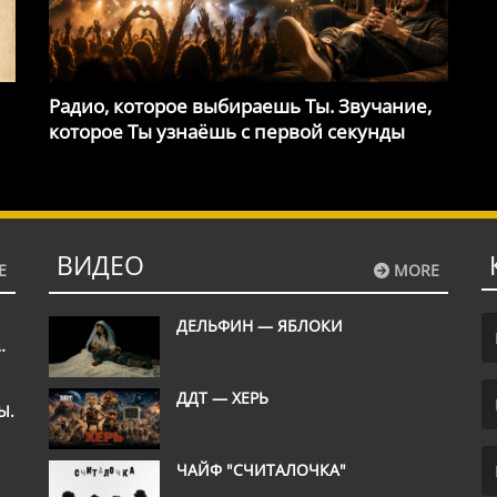
Радио, которое выбираешь Ты. Звучание,
которое Ты узнаёшь с первой секунды
ВИДЕО
E
MORE
ДЕЛЬФИН — ЯБЛОКИ
М
(F
ДДТ — ХЕРЬ
Ы.
ШЬ
(E
ЧАЙФ "СЧИТАЛОЧКА"