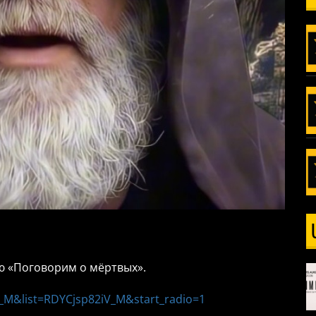
ю «Поговорим о мёртвых».
_M&list=RDYCjsp82iV_M&start_radio=1