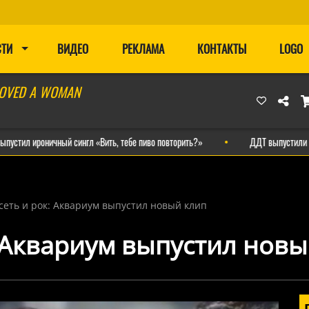
СТИ
ВИДЕО
РЕКЛАМА
КОНТАКТЫ
LOGO
LOVED A WOMAN
оничный сингл «Вить, тебе пиво повторить?»
ДДТ выпустили клип на н
сеть и рок: Аквариум выпустил новый клип
 Аквариум выпустил новы