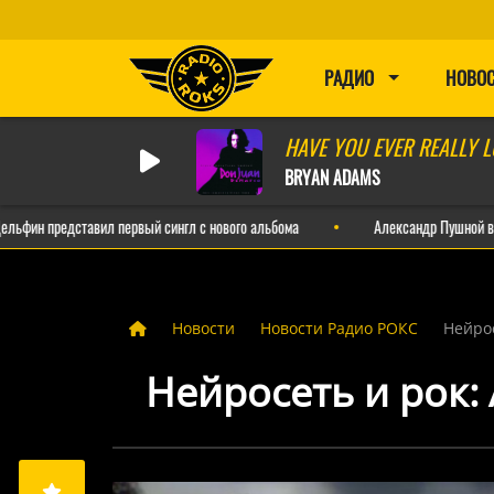
РАДИО
НОВО
HAVE YOU EVER REALLY 
BRYAN ADAMS
едставил первый сингл с нового альбома
Александр Пушной выпустил ир
Новости
Новости Радио РОКС
Нейро
Нейросеть и рок: