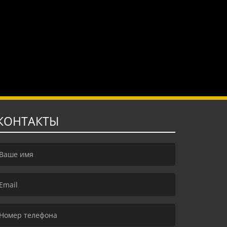
КОНТАКТЫ
irst name is required )
mail is required. )