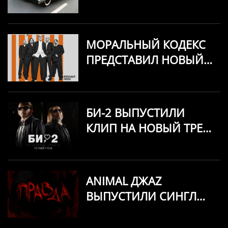
СИНГЛ "MSK"
МОРАЛЬНЫЙ КОДЕКС
ПРЕДСТАВИЛ НОВЫЙ
СИНГЛ «А МИР ВСЁ
МЕНЯЕТСЯ»
БИ-2 ВЫПУСТИЛИ
КЛИП НА НОВЫЙ ТРЕК
«ЭТО НЕ БОМБЫ, А
ПРОСТО ЛЕТНИЙ
ГРОМ»
ANIMAL ДЖАZ
ВЫПУСТИЛИ СИНГЛ
«ПРАВДА»