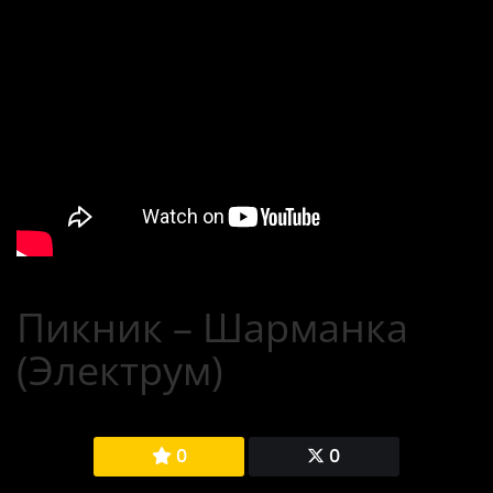
Пикник – Шарманка
(Электрум)
0
0