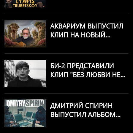
C ПРОГРАММОЙ «THE
BEST И НОВЫЕ ПЕСНИ»
ВЫСТУПИТ 3 АПРЕЛЯ
АКВАРИУМ ВЫПУСТИЛ
В РИГА, TOWER
КЛИП НА НОВЫЙ
СИНГЛ «НИКТО И
ЗВАТЬ НИКАК»
БИ-2 ПРЕДСТАВИЛИ
КЛИП "БЕЗ ЛЮБВИ НЕ
ГРЕЕТ СОЛНЦЕ"
ДМИТРИЙ СПИРИН
ВЫПУСТИЛ АЛЬБОМ
КАВЕРОВ